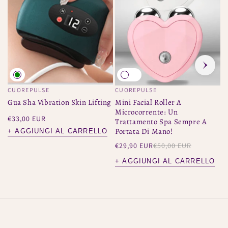
CUOREPULSE
CUOREPULSE
C
Venditore:
Venditore:
V
Gua Sha Vibration Skin Lifting
Mini Facial Roller A
M
Microcorrente: Un
P
Prezzo
€33,00 EUR
Trattamento Spa Sempre A
R
regolare
Portata Di Mano!
M
+ AGGIUNGI AL CARRELLO
Prezzo
Prezzo
€29,90 EUR
€50,00 EUR
P
D
di
regolare
r
vendita
+
+ AGGIUNGI AL CARRELLO