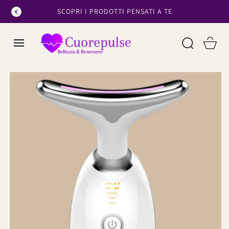
SALTA AL
SCOPRI I PRODOTTI PENSATI A TE
CONTENUTO
Cart
PASSA ALLE
INFORMAZIONI
SUL
PRODOTTO