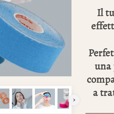
Il t
effet
Perfet
una 
compat
a tra