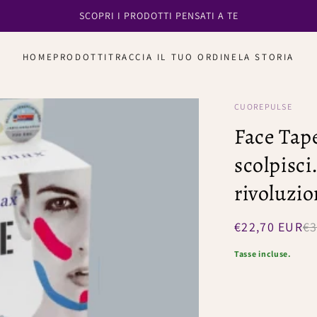
SCOPRI I PRODOTTI PENSATI A TE
HOME
PRODOTTI
TRACCIA IL TUO ORDINE
LA STORIA
CUOREPULSE
Face Tape
scolpisci.
rivoluzio
Prezzo
Prezzo
€22,70 EUR
€3
di
regolare
vendita
Tasse incluse.