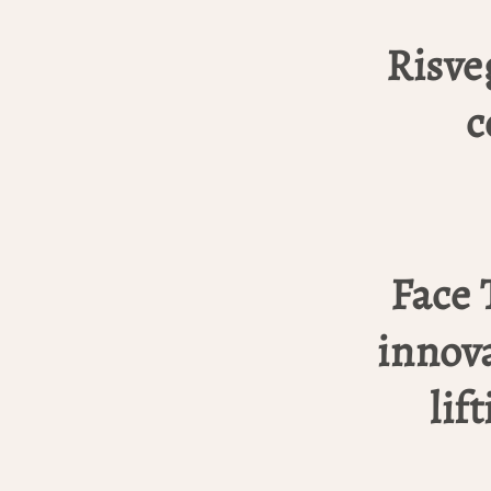
Risveg
c
Face 
innova
lif