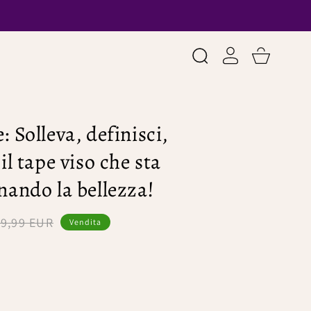
Accedi
Cart
: Solleva, definisci,
il tape viso che sta
nando la bellezza!
9,99 EUR
Vendita