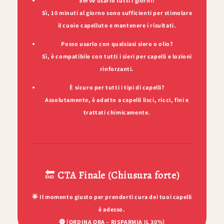
Serve usarlo tutti i giorni?
Sì, 10 minuti al giorno sono sufficienti per stimolare
il cuoio capelluto e mantenere i risultati.
Posso usarlo con qualsiasi siero o olio?
Sì, è compatibile con tutti i sieri per capelli e lozioni
rinforzanti.
È sicuro per tutti i tipi di capelli?
Assolutamente, è adatto a capelli lisci, ricci, fini e
trattati chimicamente.
🔚
CTA Finale (Chiusura forte)
🌟
Il momento giusto per prenderti cura dei tuoi capelli
è adesso.
🔴
[ORDINA ORA – RISPARMIA IL 30%]