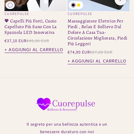
CUOREPULSE
CUOREPULSE
C
Venditore:
Venditore:
V
💖 Capelli Più Forti, Cuoio
Massaggiatore Elettrico Per
C
Capelluto Più Sano Con La
Piedi , Relax E Sollievo Dal
M
Spazzola LED Innovativa
Dolore A Casa Tua-
V
Circolazione Migliorata, Piedi
N
Prezzo
Prezzo
€37,10 EUR
€49,90 EUR
Più Leggeri
di
regolare
P
€
vendita
+ AGGIUNGI AL CARRELLO
Prezzo
Prezzo
€74,90 EUR
€97,00 EUR
r
+
di
regolare
vendita
+ AGGIUNGI AL CARRELLO
Il segreto per una bellezza autentica e un
benessere duraturo con noi