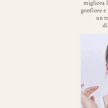
migliora l
gonfiore e
un t
di