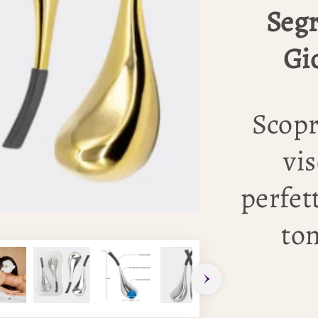
Segr
Gi
Scopr
vis
perfet
ton