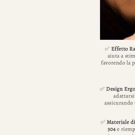
✅
Effetto R
aiuta a sti
favorendo la p
✅
Design Ergo
adattarsi
assicurando 
✅
Materiale di
304
e riempi