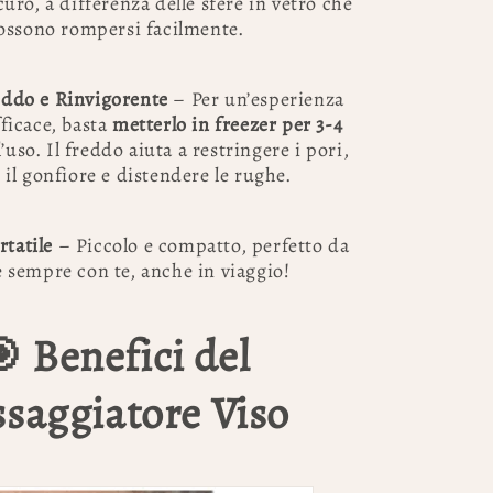
curo, a differenza delle sfere in vetro che
ossono rompersi facilmente.
eddo e Rinvigorente
– Per un’esperienza
ficace, basta
metterlo in freezer per 3-4
uso. Il freddo aiuta a restringere i pori,
 il gonfiore e distendere le rughe.
tatile
– Piccolo e compatto, perfetto da
 sempre con te, anche in viaggio!
 Benefici del
saggiatore Viso