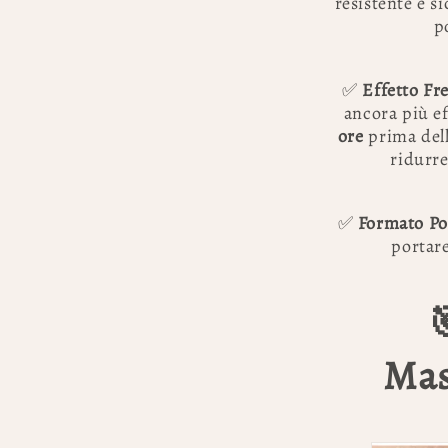
resistente e si
p
✅
Effetto Fr
ancora più ef
ore
prima dell’
ridurre
✅
Formato Por
portare

Mas